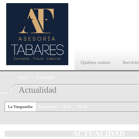
Quiénes somos
Servicio
Inicio
>
Actualidad
Actualidad
La Vanguardia
Expansión
BOE
REAF
ACTUALIDAD